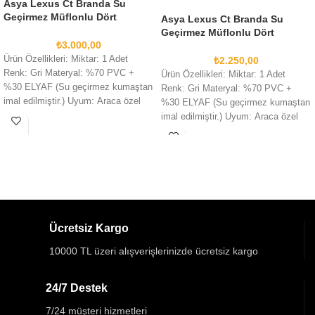
Asya Lexus Ct Branda Su
Geçirmez Müflonlu Dört
Asya Lexus Ct Branda Su
Mevsim Branda No:3/A1
Geçirmez Müflonlu Dört
₺
3.000,00
Mevsim Branda No:6
Ürün Özellikleri: Miktar: 1 Adet
₺
2.250,00
Renk: Gri Materyal: %70 PVC +
Ürün Özellikleri: Miktar: 1 Adet
%30 ELYAF (Su geçirmez kumaştan
Renk: Gri Materyal: %70 PVC +
imal edilmiştir.) Uyum: Araca özel
%30 ELYAF (Su geçirmez kumaştan
üretimdir. Lütfen satın
imal edilmiştir.) Uyum: Araca özel
üretimdir. Lütfen satın
Ücretsiz Kargo
10000 TL üzeri alışverişlerinizde ücretsiz kargo
24/7 Destek
7/24 müşteri hizmetleri