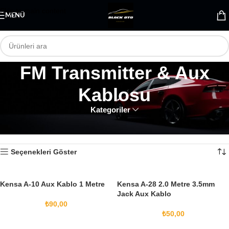
Skip to main content
MENÜ
FM Transmitter & Aux
Kablosu
Kategoriler
Ana Sayfa
Elektrik & Ses Sistemleri
FM Transmitter & Aux Kablosu
2 sonucun tümü gösteriliyor
Seçenekleri Göster
Kensa A-10 Aux Kablo 1 Metre
Kensa A-28 2.0 Metre 3.5mm
Jack Aux Kablo
₺
90,00
₺
50,00