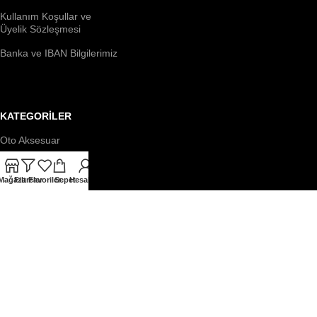
Kullanım Koşullar ve
Üyelik Sözleşmesi
Banka ve IBAN Bilgilerimiz
KATEGORİLER
Oto Aksesuar
Dış Aksesuar
Mağaza
Filtreler
Favoriler
Sepet
Hesabım
Aydınlatma
Kılıf & Yastık
Temizlik & Bakım