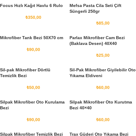
Focus Hızlı Kağıt Havlu 6 Rulo
Mefsa Pasta Cila Seti Çift
Süngerli 250gr
₺
350,00
₺
85,00
Mikrofiber Tank Bezi 50X70 cm
Parlax Mikrofiber Cam Bezi
(Baklava Desen) 40X40
₺
90,00
₺
25,00
Sil-pak Mikrofiber Dörtlü
Sil-Pak Mikrofiber Giyilebilir Oto
Temizlik Bezi
Yıkama Eldiveni
₺
50,00
₺
60,00
Silpak Mikrofiber Oto Kurulama
Silpak Mikrofiber Oto Kurutma
Bezi
Bezi 40×40
₺
90,00
₺
60,00
Silpak Mikrofiber Temizlik Bezi
Trax Güderi Oto Yıkama Bezi