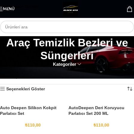
Skip to main content
MENÜ
Araç Temizlik Bezleri ve
Süngerleri
Kategoriler
Ana Sayfa
Temizlik & Bakım
Araç Temizlik Bezleri ve Süngerleri
13 sonuçtan 1-12 arası gösteriliyor
Seçenekleri Göster
Auto Deepen Silikon Kokpit
AutoDeepen Deri Koruyucu
Parlatıcı Set
Parlatıcı Set 200 ML
₺
110,00
₺
110,00