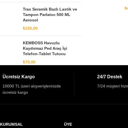
₺
Trax Seramik Bazlı Lastik ve
Tampon Parlatıcı 500 ML
Aerosol
₺
150,00
KEMBOSS Havuzlu
Kaydırmaz Ped Araç İçi
Telefon-Tablet Tutucu
₺
70,00
Ücretsiz Kargo
24/7 Destek
10000 TL üzeri alışverişlerinizde
7/24 müşteri hizm
ücretsiz kargo
KURUMSAL
ÜYE