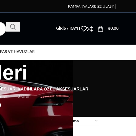
KAMPANYALAR
BIZE ULAŞIN
GIRIŞ / KAYIT
₺
0,00
PAS VE HAVUZLAR
eri
SESUAR
KADINLARA ÖZEL AKSESUARLAR
nler
0 Ürün
M
18
24