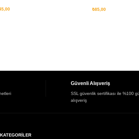
Koruyucu
45,00
₺
85,00
Güvenli Alışveriş
etleri
SSL güvenlik sertifikası ile %100 g
alışveriş
KATEGORİLER