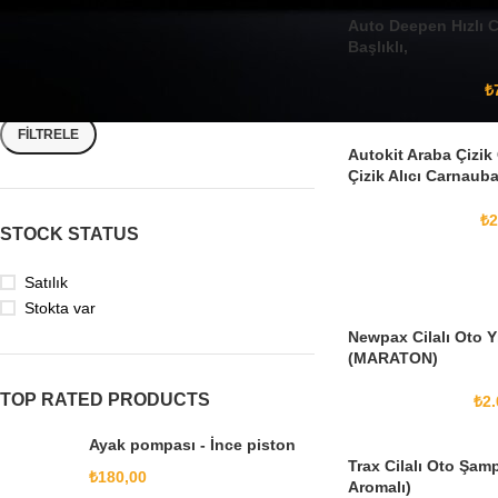
Auto Deepen Hızlı C
Başlıklı,
₺
FILTRELE
Autokit Araba Çizik 
Çizik Alıcı Carnauba
Pasta Cila Oto Bak
₺
2
STOCK STATUS
Satılık
Stokta var
Newpax Cilalı Oto
(MARATON)
TOP RATED PRODUCTS
₺
2.
Ayak pompası - İnce piston
Trax Cilalı Oto Şam
₺
180,00
Aromalı)