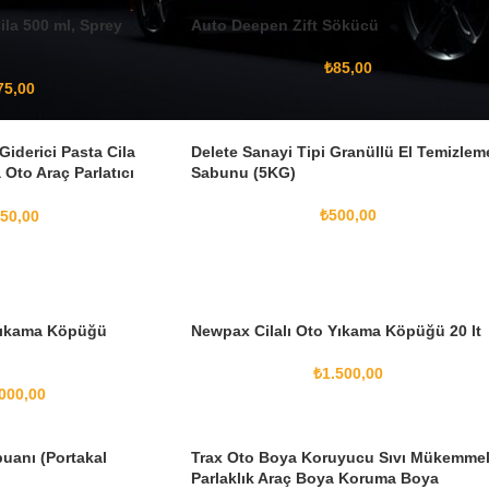
ila 500 ml, Sprey
Auto Deepen Zift Sökücü
₺
85,00
75,00
Giderici Pasta Cila
Delete Sanayi Tipi Granüllü El Temizlem
 Oto Araç Parlatıcı
Sabunu (5KG)
₺
500,00
50,00
 Yıkama Köpüğü
Newpax Cilalı Oto Yıkama Köpüğü 20 lt
₺
1.500,00
000,00
puanı (Portakal
Trax Oto Boya Koruyucu Sıvı Mükemme
Parlaklık Araç Boya Koruma Boya