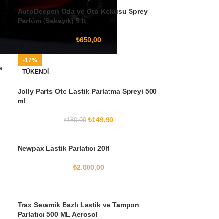
AutoDeepen Oda ve Oto Kokusu Sprey
Parfüm (Şakayık) 5 lt
₺
650,00
-17%
e
TÜKENDI
Jolly Parts Oto Lastik Parlatma Spreyi 500
ml
₺
149,90
₺
180,00
Newpax Lastik Parlatıcı 20lt
₺
2.000,00
l
Trax Seramik Bazlı Lastik ve Tampon
Parlatıcı 500 ML Aerosol