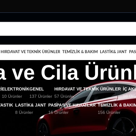
HIRDAVAT VE TEKNIK ÜRÜNLER
TEMIZLIK & BAKIM
LASTIK& JANT
PAS
 ve Cila Ürünl
I
ELEKTRONIK
GENEL
HIRDAVAT VE TEKNIK ÜRÜNLER
İÇ AK
10 Ürünler
137 Ürünler
57 Ürünler
98 Ürü
YASTIK
LASTIK& JANT
PASPAS VE HAVUZLAR
TEMIZLIK & BAKI
8 Ürünler
16 Ürünler
156 Ürünler
& Bakım
Pasta ve Cila Ürünleri
Göster
9
12