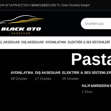
Skip to main content
10.000 TL Üzeri Ücretsiz Kargo!
WHATSAPP
MÜŞTERI HIZMETLERI
İÇ AKSESUAR
DIŞ AKSESUAR
AYDINLATMA
ELEKTRIK & SES SISTEMLERI
Pasta
AYDINLATMA
DIŞ AKSESUAR
ELEKTRIK & SES SISTEMLER
28 Ürünler
17 Ürünler
29 Ürünler
KILIF&MINDER&
1 Ürün
FILTER BY PRICE
Ana Sayfa
Temizlik 