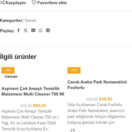
Karşılaştır
Favorilere ekle
Kategoriler:
Genel
Paylaş:
İlgili ürünler
-15%
-17%
TÜKENDI
Carub Araba Park Numaratörü
Fosforlu
Aspirant Çok Amaçlı Temizlik
Malzemesi Multi Cleaner 750 Ml
₺
49,90
₺
60,00
Ürün Açıklaması Carub Fosforlu
₺
85,00
₺
99,90
Araba Park Numaratörü, aracınızı
Aspirant Çok Amaçlı Temizlik
park ettiğinizde iletişim bilgilerinizi
Malzemesi Multi Cleaner 750 ml |
kolayca görünür kılmak için
Yağ, Kir ve Lekelere Karşı Etkili
tasarlanmış pratik ve şık
Temizlik Kısa Açıklama Ev,