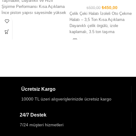
Taşınabilir, Dayanıklı ve Hızlı
Şişirme Performansı Kısa Açıklama
₺
450,00
₺
500,00
İnce piston yapısı sayesinde yüksek
Çelik Çeki Halatı İzoleli Oto Çekme
basınç
Halatı – 3,5 Ton Kısa Açıklama
Dayanıklı çelik örgülü, izole
kaplamalı, 3.5 ton taşıma
Ücretsiz Kargo
10000 TL üzeri alışverişlerinizde ücretsiz kargo
24/7 Destek
7/24 müşteri hizmetleri