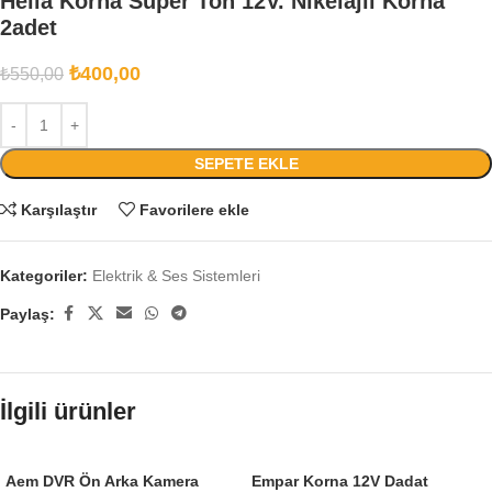
Hella Korna Süper Ton 12V. Nikelajlı Korna
2adet
₺
400,00
₺
550,00
SEPETE EKLE
Karşılaştır
Favorilere ekle
Kategoriler:
Elektrik & Ses Sistemleri
Paylaş:
İlgili ürünler
Aem DVR Ön Arka Kamera
Empar Korna 12V Dadat