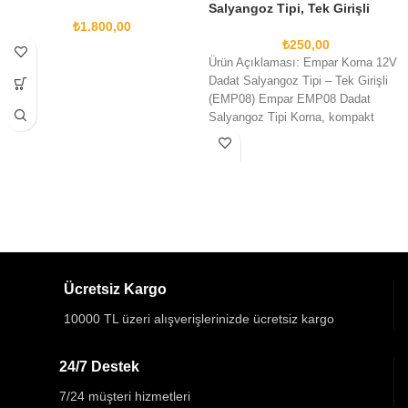
Salyangoz Tipi, Tek Girişli
EMP08
₺
1.800,00
₺
250,00
Ürün Açıklaması: Empar Korna 12V
Dadat Salyangoz Tipi – Tek Girişli
(EMP08) Empar EMP08 Dadat
Salyangoz Tipi Korna, kompakt
yapısı
Ücretsiz Kargo
10000 TL üzeri alışverişlerinizde ücretsiz kargo
24/7 Destek
7/24 müşteri hizmetleri