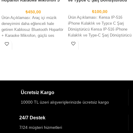
Hoparlör Karaoke Mikrofon 5
ve Typce C Şarj Dönüştürücü
Ses Efektli Rgb Hd Stereo
₺
100,00
₺
450,00
Ürün Açıklaması: Kensa IP-516
Ürün Açıklaması: Araç içi müzik
iPhone Kulaklık ve Typce C Şarj
deneyimini daha eğlenceli hale
Dönüştürücü Kensa IP-516 iPhone
getiren Kablosuz Bluetooth Hoparlör
Kulaklık ve Type-C Şarj Dönüştürücü
+ Karaoke Mikrofon, güçlü ses
ile
çıkışı ve
Ücretsiz Kargo
10000 TL üzeri alışverişlerinizde ücretsiz kargo
24/7 Destek
7/24 müşteri hizmetleri