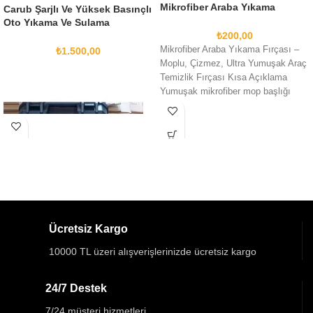
Mikrofiber Araba Yıkama
Carub Şarjlı Ve Yüksek Basınçlı
Fırçası Teleskopik Uzun Saplı
Oto Yıkama Ve Sulama
Detay Fırçası Oto Moplu
₺
200,00
Tabancası
Mikrofiber Araba Yıkama Fırçası –
₺
1.500,00
Moplu, Çizmez, Ultra Yumuşak Araç
Temizlik Fırçası Kısa Açıklama
Yumuşak mikrofiber mop başlığı
sayesinde araç
Ücretsiz Kargo
10000 TL üzeri alışverişlerinizde ücretsiz kargo
24/7 Destek
7/24 müşteri hizmetleri