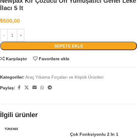
Newpax Kir Çözücü Ön Yumuşatıcı Genel Leke
İlacı 5 lt
₺
500,00
SEPETE EKLE
Karşılaştır
Favorilere ekle
Kategoriler:
Araç Yıkama Fırçaları ve Köpük Ürünleri
Paylaş:
İlgili ürünler
TÜKENDI
Çok Fonksiyonlu 2 In 1