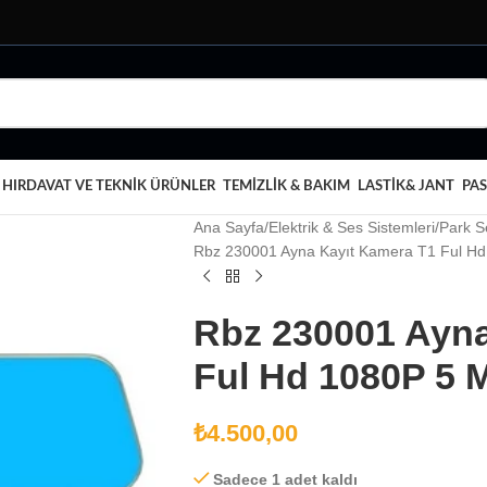
HIRDAVAT VE TEKNIK ÜRÜNLER
TEMIZLIK & BAKIM
LASTIK& JANT
PAS
Ana Sayfa
Elektrik & Ses Sistemleri
Park S
Rbz 230001 Ayna Kayıt Kamera T1 Ful Hd
Rbz 230001 Ayna
Ful Hd 1080P 5 
₺
4.500,00
Sadece 1 adet kaldı