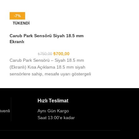
-7%
Dvr Ayna Monitör
TÜKENDI
Kamera Full Hd
Carub Park Sensörü Siyah 18.5 mm
Ekranlı
TEAMCAR Intellig
Ekran Araç İçi K
₺
700,00
₺
750,00
TEAMCAR Intellig
Carub Park Sensörü – Siyah 18.5 mm
güvenliğinizi artı
(Ekranlı) Kısa Açıklama 18.5 mm siyah
sensörlere sahip, mesafe uyarı göstergeli
ekranlı park
Hızlı Teslimat
üvenli
Aynı Gün Kargo
Saat 13:00'e kadar