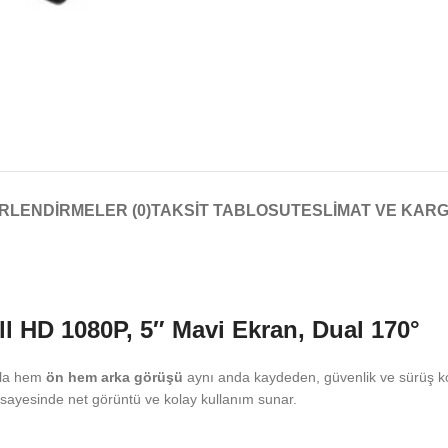
RLENDIRMELER (0)
TAKSIT TABLOSU
TESLIMAT VE KAR
l HD 1080P, 5″ Mavi Ekran, Dual 170°
ıyla hem
ön hem arka görüşü
aynı anda kaydeden, güvenlik ve sürüş ko
sayesinde net görüntü ve kolay kullanım sunar.