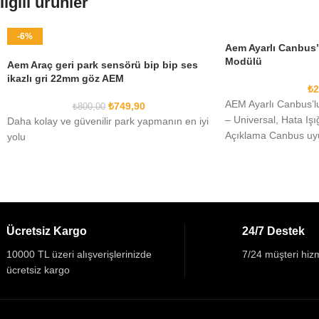
İlgili ürünler
-6%
Aem Ayarlı Canbus’
Modülü
Aem Araç geri park sensörü bip bip ses
ikazlı gri 22mm göz AEM
₺
2
AEM Ayarlı Canbus’l
₺
749,90
₺
800,00
– Universal, Hata Iş
Daha kolay ve güvenilir park yapmanın en iyi
Açıklama Canbus uyu
yolu
parlaklık seviyelerine
Ücretsiz Kargo
24/7 Destek
10000 TL üzeri alışverişlerinizde
7/24 müşteri hizm
ücretsiz kargo