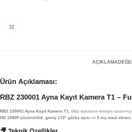
Büyütmek için tıklayın
AÇIKLAMA
DEĞE
Ürün Açıklaması:
RBZ
230001 Ayna Kayıt Kamera T1 – Ful
RBZ 230001 Ayna Kayıt Kamera T1
, dikiz aynasına entegre tasarım
HD 1080P çözünürlük
,
geniş 170° görüş açısı
ve
5 inç mavi ekranı
🎥
Teknik Özellikler