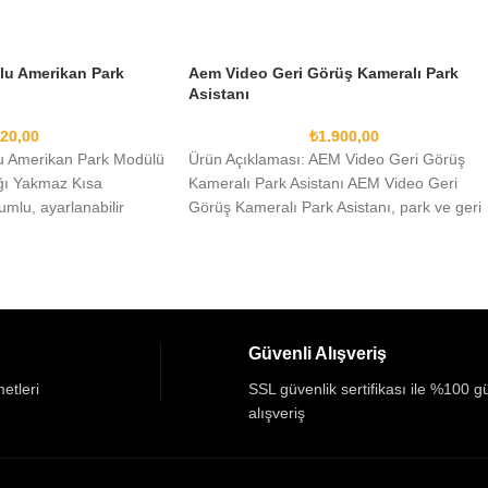
lu Amerikan Park
Aem Video Geri Görüş Kameralı Park
Asistanı
20,00
₺
1.900,00
u Amerikan Park Modülü
Ürün Açıklaması: AEM Video Geri Görüş
ığı Yakmaz Kısa
Kameralı Park Asistanı AEM Video Geri
mlu, ayarlanabilir
Görüş Kameralı Park Asistanı, park ve geri
 sahip, sinyal
manevralarda
Güvenli Alışveriş
etleri
SSL güvenlik sertifikası ile %100 g
alışveriş