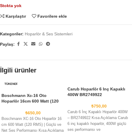
Stokta yok
Karşılaştır
Favorilere ekle
Kategoriler:
Hoparlör & Ses Sistemleri
Paylaş:
İlgili ürünler
TÜKENDI
Carub Hoparlör 6 Inç Kapaklı
400W BR2749922
Boschmann Xc-16 Oto
Hoparlör 16cm 600 Watt (120
₺
750,00
RMS)
Carub 6 İnç Kapaklı Hoparlör 400W
₺
650,00
– BR2749922 Kısa Açıklama Carub
Boschmann XC-16 Oto Hoparlör 16
6 inç kapaklı hoparlör, 400W güçlü
cm 600 Watt (120 RMS) | Güçlü ve
ses performansı ve
Net Ses Performansı Kısa Açıklama