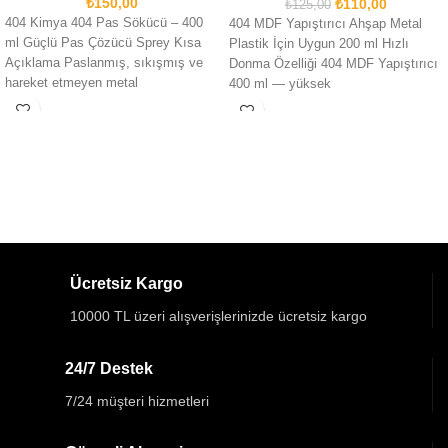
₺
150,00
₺
110,00
₺
125,00
404 Kimya 404 Pas Sökücü – 400
404 MDF Yapıştırıcı Ahşap Metal
ml Güçlü Pas Çözücü Sprey Kısa
Plastik İçin Uygun 200 ml Hızlı
Açıklama Paslanmış, sıkışmış ve
Donma Özelliği 404 MDF Yapıştırıcı
hareket etmeyen metal
400 ml — yüksek
Ücretsiz Kargo
10000 TL üzeri alışverişlerinizde ücretsiz kargo
24/7 Destek
7/24 müşteri hizmetleri