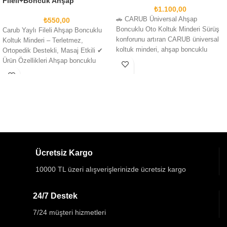
Fileli+Boncuk Ahşap
₺
1.100,00
🚗 CARUB Üniversal Ahşap
₺
550,00
Boncuklu Oto Koltuk Minderi Sürüş
Carub Yaylı Fileli Ahşap Boncuklu
konforunu artıran CARUB üniversal
Koltuk Minderi – Terletmez,
koltuk minderi, ahşap boncuklu
Ortopedik Destekli, Masaj Etkili ✔
yapısı sayesinde hava
Ürün Özellikleri Ahşap boncuklu
tasarım: Oturma
Ücretsiz Kargo
10000 TL üzeri alışverişlerinizde ücretsiz kargo
24/7 Destek
7/24 müşteri hizmetleri