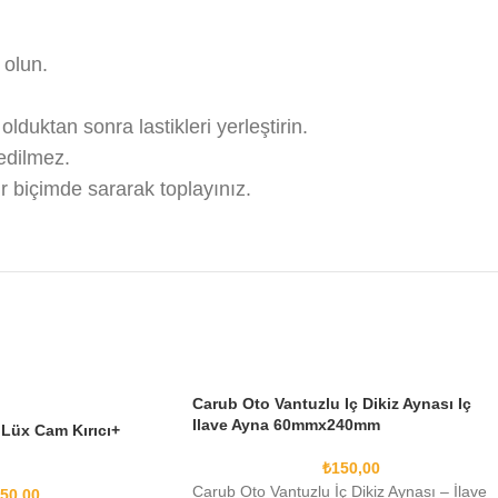
 olun.
duktan sonra lastikleri yerleştirin.
 edilmez.
 biçimde sararak toplayınız.
Carub Oto Vantuzlu Iç Dikiz Aynası Iç
Ilave Ayna 60mmx240mm
 Lüx Cam Kırıcı+
₺
150,00
Carub Oto Vantuzlu İç Dikiz Aynası – İlave
50,00