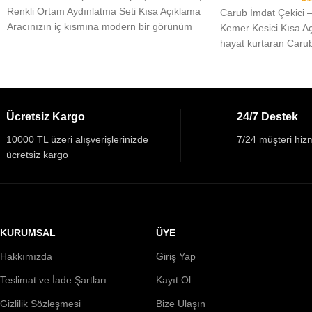
Renkli Ortam Aydınlatma Seti Kısa Açıklama
Carub İmdat Çekici –
Aracınızın iç kısmına modern bir görünüm
Kemer Kesici Kısa Aç
kazandıran,
hayat kurtaran Carub
Ücretsiz Kargo
24/7 Destek
10000 TL üzeri alışverişlerinizde
7/24 müşteri hizm
ücretsiz kargo
KURUMSAL
ÜYE
Hakkımızda
Giriş Yap
Teslimat ve İade Şartları
Kayıt Ol
Gizlilik Sözleşmesi
Bize Ulaşın