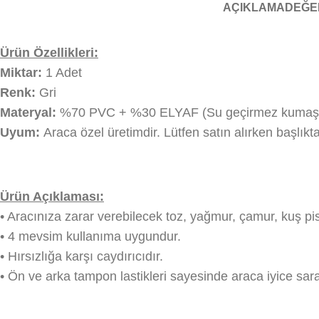
AÇIKLAMA
DEĞE
Ürün Özellikleri:
Miktar:
1 Adet
Renk:
Gri
Materyal:
%70 PVC + %30 ELYAF (Su geçirmez kumaştan 
Uyum:
Araca özel üretimdir. Lütfen satın alırken başlıkt
Ürün Açıklaması:
• Aracınıza zarar verebilecek toz, yağmur, çamur, kuş pis
• 4 mevsim kullanıma uygundur.
• Hırsızlığa karşı caydırıcıdır.
• Ön ve arka tampon lastikleri sayesinde araca iyice sa