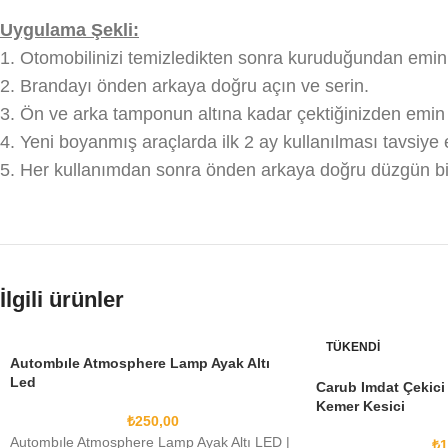
Uygulama Şekli:
1. Otomobilinizi temizledikten sonra kuruduğundan emin
2. Brandayı önden arkaya doğru açın ve serin.
3. Ön ve arka tamponun altına kadar çektiğinizden emin ol
4. Yeni boyanmış araçlarda ilk 2 ay kullanılması tavsiye
5. Her kullanımdan sonra önden arkaya doğru düzgün bir
İlgili ürünler
TÜKENDI
Autombıle Atmosphere Lamp Ayak Altı
Led
Carub Imdat Çekici
Kemer Kesici
₺
250,00
Autombıle Atmosphere Lamp Ayak Altı LED |
₺
1