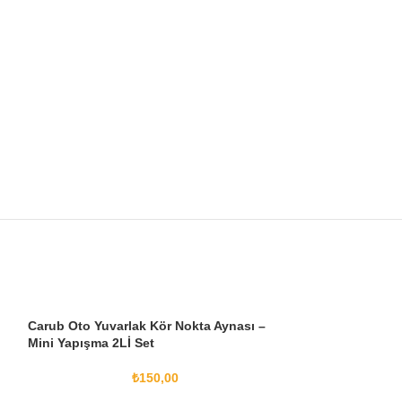
-6%
Carub Oto Yuvarlak Kör Nokta Aynası –
TÜKENDI
Mini Yapışma 2Lİ Set
Dream Garden S
₺
150,00