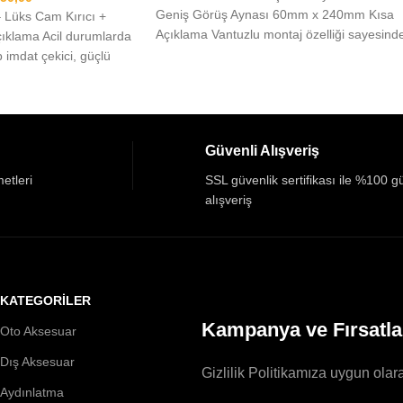
Geniş Görüş Aynası 60mm x 240mm Kısa
 Lüks Cam Kırıcı +
Açıklama Vantuzlu montaj özelliği sayesind
ıklama Acil durumlarda
 imdat çekici, güçlü
Güvenli Alışveriş
etleri
SSL güvenlik sertifikası ile %100 g
alışveriş
KATEGORİLER
Kampanya ve Fırsatla
Oto Aksesuar
Dış Aksesuar
Gizlilik Politikamıza uygun olara
Aydınlatma