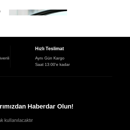
₺
16
Dream Garden Sü
e
Amaçlı Hızlı Tem
Açıklama Çok ama
köpük
Hızlı Teslimat
üvenli
Aynı Gün Kargo
Saat 13:00'e kadar
rımızdan Haberdar Olun!
k kullanılacaktır