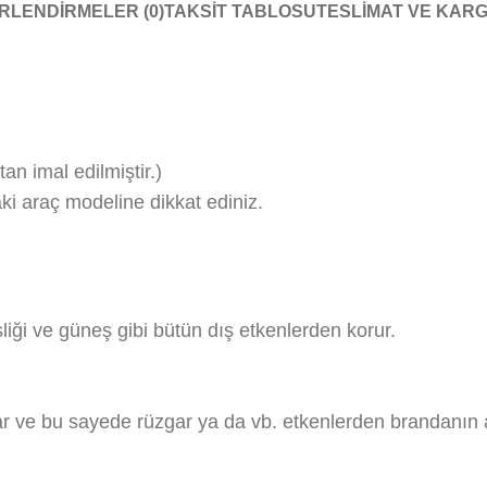
RLENDIRMELER (0)
TAKSIT TABLOSU
TESLIMAT VE KAR
imal edilmiştir.)
aki araç modeline dikkat ediniz.
liği ve güneş gibi bütün dış etkenlerden korur.
rar ve bu sayede rüzgar ya da vb. etkenlerden brandanın 