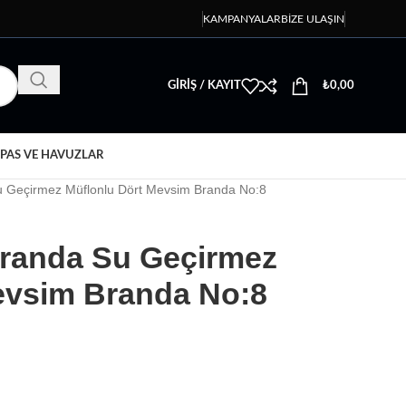
KAMPANYALAR
BIZE ULAŞIN
GIRIŞ / KAYIT
₺
0,00
PAS VE HAVUZLAR
u Geçirmez Müflonlu Dört Mevsim Branda No:8
randa Su Geçirmez
evsim Branda No:8