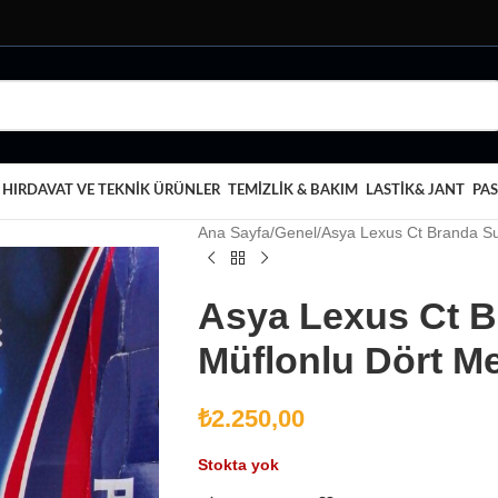
HIRDAVAT VE TEKNIK ÜRÜNLER
TEMIZLIK & BAKIM
LASTIK& JANT
PAS
Ana Sayfa
Genel
Asya Lexus Ct Branda S
Asya Lexus Ct B
Müflonlu Dört M
₺
2.250,00
Stokta yok