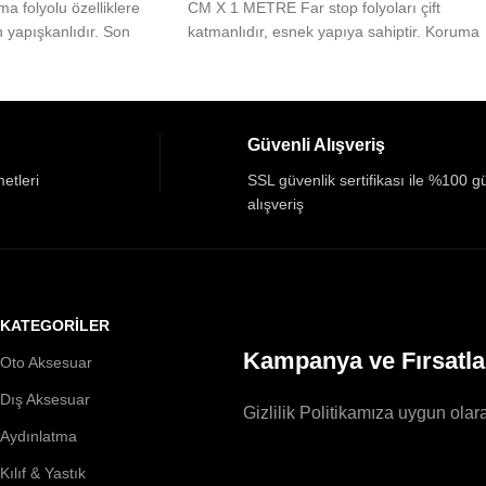
ma folyolu özelliklere
CM X 1 METRE Far stop folyoları çift
 yapışkanlıdır. Son
katmanlıdır, esnek yapıya sahiptir. Koruma
i şeffaf
Güvenli Alışveriş
etleri
SSL güvenlik sertifikası ile %100 g
alışveriş
KATEGORİLER
Kampanya ve Fırsatla
Oto Aksesuar
Dış Aksesuar
Gizlilik Politikamıza uygun olara
Aydınlatma
Kılıf & Yastık