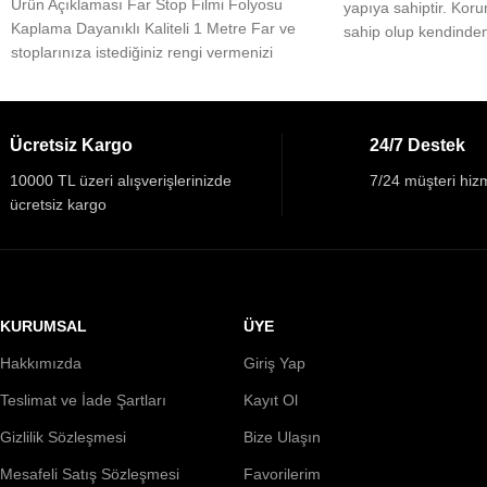
Ürün Açıklaması Far Stop Filmi Folyosu
yapıya sahiptir. Koru
Kaplama Dayanıklı Kaliteli 1 Metre Far ve
sahip olup kendinden
stoplarınıza istediğiniz rengi vermenizi
zamanların yeni trend
sağlar. Bu sebeple
Ücretsiz Kargo
24/7 Destek
10000 TL üzeri alışverişlerinizde
7/24 müşteri hizm
ücretsiz kargo
KURUMSAL
ÜYE
Hakkımızda
Giriş Yap
Teslimat ve İade Şartları
Kayıt Ol
Gizlilik Sözleşmesi
Bize Ulaşın
Mesafeli Satış Sözleşmesi
Favorilerim