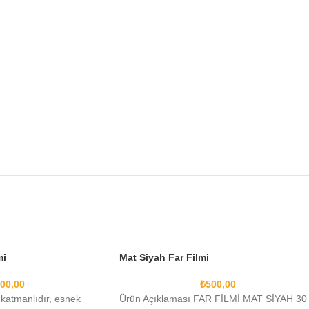
mi
Mat Siyah Far Filmi
00,00
₺
500,00
t katmanlıdır, esnek
Ürün Açıklaması FAR FİLMİ MAT SİYAH 30