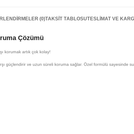
RLENDIRMELER (0)
TAKSIT TABLOSU
TESLIMAT VE KAR
Koruma Çözümü
rşı korumak artık çok kolay!
 güçlendirir ve uzun süreli koruma sağlar. Özel formülü sayesinde su iti