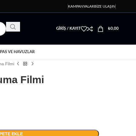
KAMPANYALAR
BIZE ULAŞIN
GIRIŞ / KAYIT
₺
0,00
PAS VE HAVUZLAR
a Filmi
uma Filmi
PETE EKLE