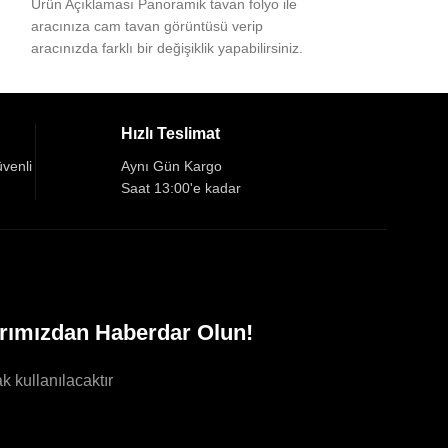
Ürün Açıklaması Panoramik tavan folyo ile
aracınıza cam tavan görüntüsü verip
aracınızda farklı bir değişiklik yapabilirsiniz.
Bunun yanı sıra, otomobillerin
Hızlı Teslimat
üvenli
Aynı Gün Kargo
Saat 13:00'e kadar
rımızdan Haberdar Olun!
k kullanılacaktır