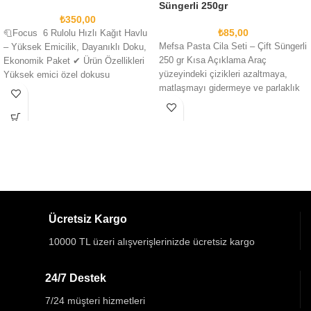
Süngerli 250gr
₺
350,00
₺
85,00
🧻Focus 6 Rulolu Hızlı Kağıt Havlu
Mefsa Pasta Cila Seti – Çift Süngerli
– Yüksek Emicilik, Dayanıklı Doku,
250 gr Kısa Açıklama Araç
Ekonomik Paket ✔ Ürün Özellikleri
yüzeyindeki çizikleri azaltmaya,
Yüksek emici özel dokusu
matlaşmayı gidermeye ve parlaklık
kazandırmaya
Ücretsiz Kargo
10000 TL üzeri alışverişlerinizde ücretsiz kargo
24/7 Destek
7/24 müşteri hizmetleri