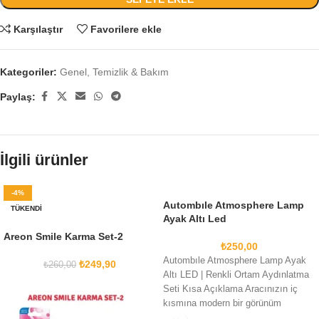
Karşılaştır
Favorilere ekle
Kategoriler:
Genel
,
Temizlik & Bakım
Paylaş:
İlgili ürünler
-4%
Autombıle Atmosphere Lamp
TÜKENDI
Ayak Altı Led
Areon Smile Karma Set-2
₺
250,00
Autombıle Atmosphere Lamp Ayak
₺
249,90
₺
260,00
Altı LED | Renkli Ortam Aydınlatma
Seti Kısa Açıklama Aracınızın iç
kısmına modern bir görünüm
kazandıran,