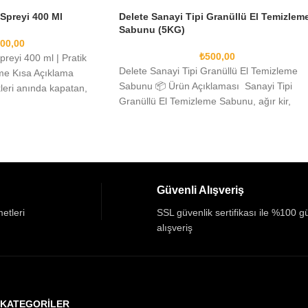
Spreyi 400 Ml
Delete Sanayi Tipi Granüllü El Temizlem
Sabunu (5KG)
00,00
₺
500,00
reyi 400 ml | Pratik
Delete Sanayi Tipi Granüllü El Temizleme
rme Kısa Açıklama
Sabunu 📦 Ürün Açıklaması Sanayi Tipi
kleri anında kapatan,
Granüllü El Temizleme Sabunu, ağır kir,
motor yağı,
Güvenli Alışveriş
etleri
SSL güvenlik sertifikası ile %100 g
alışveriş
KATEGORİLER