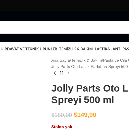
HIRDAVAT VE TEKNIK ÜRÜNLER
TEMIZLIK & BAKIM
LASTIK& JANT
PAS
Ana Sayfa
Temizlik & Bakım
Pasta ve Cila 
Jolly Parts Oto Lastik Parlatma Spreyi 500
Jolly Parts Oto 
Spreyi 500 ml
₺
149,90
₺
180,00
Stokta yok