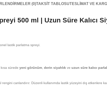
RLENDIRMELER (0)
TAKSIT TABLOSU
TESLIMAT VE KAR
Spreyi 500 ml | Uzun Süre Kalıcı 
onel lastik parlatma spreyi.
ne kısa sürede
yeni görünüm
,
derin siyahlık
ve
uzun süre kalıcı parla
 rengini canlandırır. Düzenli kullanımda lastik yüzeyini dış etkenlere ka