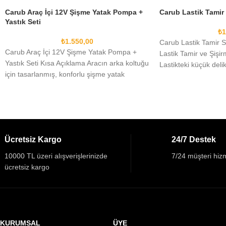
Carub Araç İçi 12V Şişme Yatak Pompa +
Carub Lastik Tamir 
Yastık Seti
₺
1
₺
1.550,00
Carub Lastik Tamir Sp
Carub Araç İçi 12V Şişme Yatak Pompa +
Lastik Tamir ve Şişi
Yastık Seti Kısa Açıklama Aracın arka koltuğu
Lastikteki küçük deli
için tasarlanmış, konforlu şişme yatak
lastiği
Ücretsiz Kargo
24/7 Destek
10000 TL üzeri alışverişlerinizde
7/24 müşteri hizm
ücretsiz kargo
KURUMSAL
ÜYE