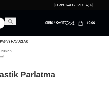
KAMPANYALAR
BIZE ULAŞIN
GIRIŞ / KAYIT
₺
0,00
PAS VE HAVUZLAR
Ürünleri
 ml
Lastik Parlatma