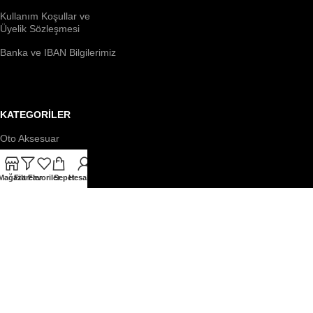
Kullanım Koşullar ve
Üyelik Sözleşmesi
Banka ve IBAN Bilgilerimiz
KATEGORİLER
Oto Aksesuar
Dış Aksesuar
Mağaza
Filtreler
Favoriler
Sepet
Hesabım
Aydınlatma
Kılıf & Yastık
Temizlik & Bakım