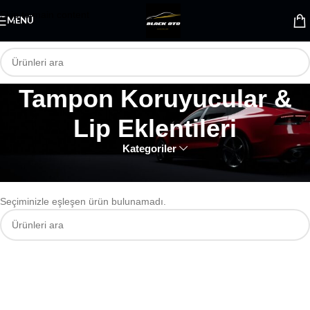
Skip to main content
MENÜ
Tampon Koruyucular &
Lip Eklentileri
Kategoriler
Ana Sayfa
Dış Aksesuar
Tampon Koruyucular & Lip Eklentileri
Seçiminizle eşleşen ürün bulunamadı.