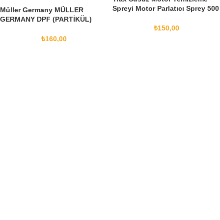
Spreyi Motor Parlatıcı Sprey 500
Müller Germany MÜLLER
Ml
GERMANY DPF (PARTİKÜL)
₺
150,00
TEMİZLEME KATKISI 300ML
₺
160,00