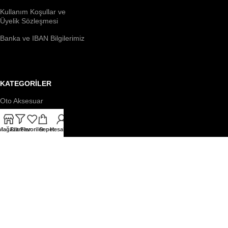
Kullanım Koşullar ve
Üyelik Sözleşmesi
Banka ve IBAN Bilgilerimiz
KATEGORİLER
Oto Aksesuar
Dış Aksesuar
Mağaza
Filtreler
Favoriler
Sepet
Hesabım
Aydınlatma
Kılıf & Yastık
Temizlik & Bakım