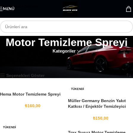
Skip to main content
MENÜ
Motor Temizleme Spreyi
Kategoriler
Ana Sayfa
Hırdavat ve Teknik Ürünler
Motor Temizleme Spreyi
4 sonucun tümü gösteriliyor
Seçenekleri Göster
TÜKENDI
Hema Motor Temizleme Spreyi
Müller Germany Benzin Yakıt
₺
160,00
Katkısı / Enjektör Temizleyici
300 mL
₺
150,00
TÜKENDI
Trax Susuz Motor Temizleme