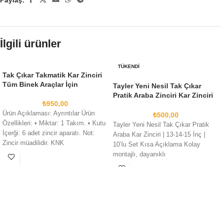
İlgili ürünler
TÜKENDI
Tak Çıkar Takmatik Kar Zinciri
Tüm Binek Araçlar İçin
Tayler Yeni Nesil Tak Çıkar
Pratik Araba Zinciri Kar Zinciri
₺
950,00
13.14.15İnç 10Adet
Ürün Açıklaması: Ayrıntılar Ürün
₺
500,00
Özellikleri: • Miktar: 1 Takım. • Kutu
Tayler Yeni Nesil Tak Çıkar Pratik
İçerği: 6 adet zincir aparatı. Not:
Araba Kar Zinciri | 13-14-15 İnç |
Zincir müadilidir. KNK
10’lu Set Kısa Açıklama Kolay
montajlı, dayanıklı