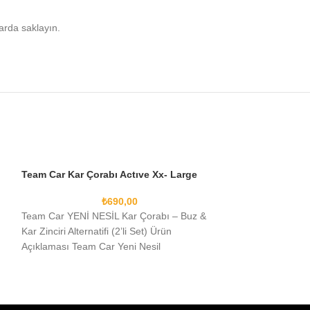
arda saklayın.
Team Car Kar Çorabı Actıve Xx- Large
₺
690,00
Team Car YENİ NESİL Kar Çorabı – Buz &
Kar Zinciri Alternatifi (2’li Set) Ürün
Açıklaması Team Car Yeni Nesil