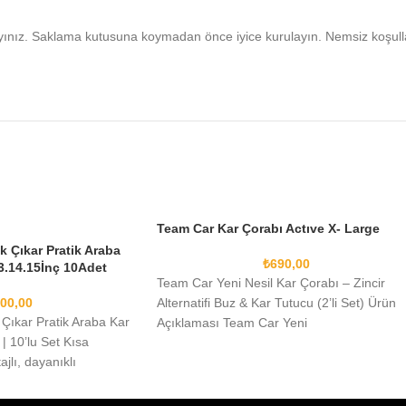
yınız. Saklama kutusuna koymadan önce iyice kurulayın. Nemsiz koşull
Team Car Kar Çorabı Actıve X- Large
k Çıkar Pratik Araba
₺
690,00
13.14.15İnç 10Adet
Team Car Yeni Nesil Kar Çorabı – Zincir
00,00
Alternatifi Buz & Kar Tutucu (2’li Set) Ürün
 Çıkar Pratik Araba Kar
Açıklaması Team Car Yeni
 | 10’lu Set Kısa
jlı, dayanıklı