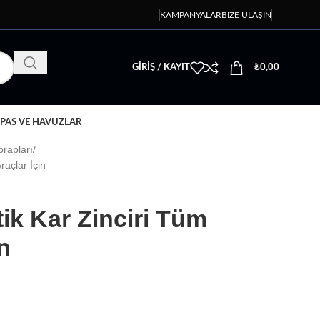
KAMPANYALAR
BIZE ULAŞIN
GIRIŞ / KAYIT
₺
0,00
PAS VE HAVUZLAR
orapları
raçlar İçin
ik Kar Zinciri Tüm
n