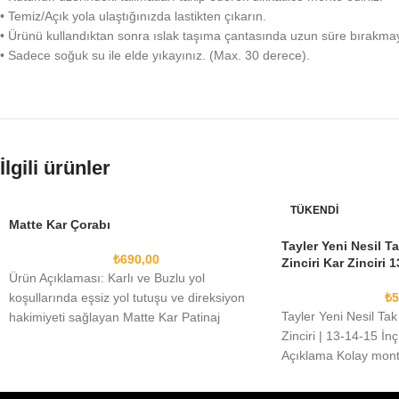
• Temiz/Açık yola ulaştığınızda lastikten çıkarın.
• Ürünü kullandıktan sonra ıslak taşıma çantasında uzun süre bırakma
• Sadece soğuk su ile elde yıkayınız. (Max. 30 derece).
İlgili ürünler
TÜKENDI
Matte Kar Çorabı
Tayler Yeni Nesil Ta
₺
690,00
Zinciri Kar Zinciri 
Ürün Açıklaması: Karlı ve Buzlu yol
koşullarında eşsiz yol tutuşu ve direksiyon
₺
5
Tayler Yeni Nesil Tak
hakimiyeti sağlayan Matte Kar Patinaj
Zinciri | 13-14-15 İnç
Çorapları, yola tutunma
Açıklama Kolay monta