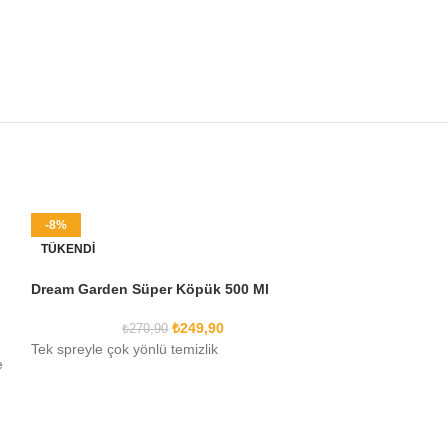
-8%
-17%
TÜKENDI
TÜKENDI
Dream Garden Süper Köpük 500 Ml
Jolly Parts Oto 
ml
₺
249,90
₺
270,90
Tek spreyle çok yönlü temizlik
₺
18
e
Jolly Parts Oto L
| Uzun Süre Kalı
Kısa Açıklama Las