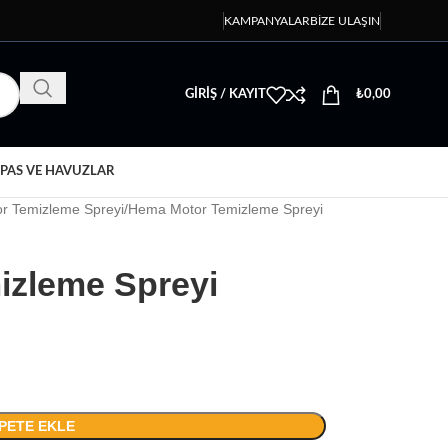
KAMPANYALAR
BIZE ULAŞIN
GIRIŞ / KAYIT
₺
0,00
PAS VE HAVUZLAR
r Temizleme Spreyi
Hema Motor Temizleme Spreyi
izleme Spreyi
PETE EKLE