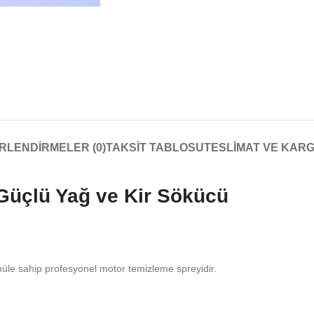
RLENDIRMELER (0)
TAKSIT TABLOSU
TESLIMAT VE KAR
Güçlü Yağ ve Kir Sökücü
ormüle sahip profesyonel motor temizleme spreyidir.