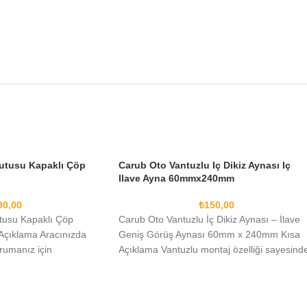
utusu Kapaklı Çöp
Carub Oto Vantuzlu Iç Dikiz Aynası Iç
Ilave Ayna 60mmx240mm
90,00
₺
150,00
tusu Kapaklı Çöp
Carub Oto Vantuzlu İç Dikiz Aynası – İlave
Açıklama Aracınızda
Geniş Görüş Aynası 60mm x 240mm Kısa
rumanız için
Açıklama Vantuzlu montaj özelliği sayesind
 ve