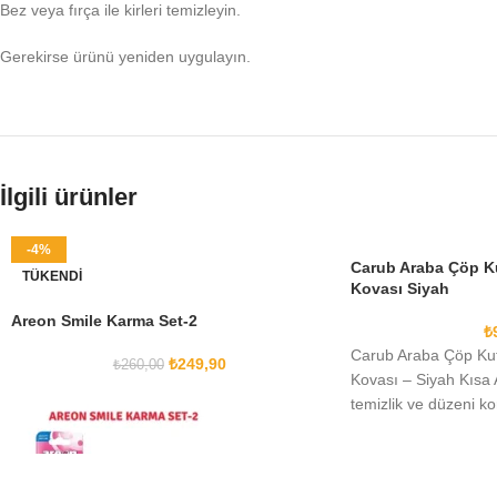
Bez veya fırça ile kirleri temizleyin.
Gerekirse ürünü yeniden uygulayın.
İlgili ürünler
-4%
Carub Araba Çöp K
TÜKENDI
Kovası Siyah
Areon Smile Karma Set-2
₺
Carub Araba Çöp Ku
₺
249,90
₺
260,00
Kovası – Siyah Kısa 
temizlik ve düzeni ko
tasarlanmış, kapaklı