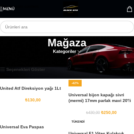
Skip to main content
MENÜ
Mağaza
Kategoriler
Ana Sayfa
Mağaza
Sayfa 44
540 sonuçtan 517-528 arası gösteriliyor
Seçenekleri Göster
-42%
United Atf Direksiyon yağı 1Lt
Universal bijon kapağı sivri
₺
130,00
(mermi) 17mm parlak mavi 20′!i
set Kopya
₺
250,00
₺
430,00
TÜKENDI
Universal Eva Paspas
Universal F1 Vites Kulakçık