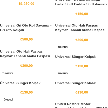
₺
1.250,00
Pedal Shift Paddle Shift -kırmızı
Gri, A Model, Striker
₺
150,00
Universal Gri Oto Kol Dayama –
Universal Oto Halı Paspas
Gri Oto Kolçak
Kaymaz Tabanlı Araba Paspası
(Bej Kenarlı) 5 Parça
₺
500,00
₺
300,00
TÜKENDI
Universal Oto Halı Paspas
Kaymaz Tabanlı Araba Paspası
Universal Sünger Kolçak
(Mavi Kenarlı) 5 Parça
₺
300,00
₺
130,00
TÜKENDI
TÜKENDI
Üniversal Sünger Kolçak
Universal Sünger Kolçak
₺
130,00
₺
130,00
TÜKENDI
Unıted Restore Motor