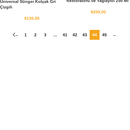
Restoratörü ve Yağlayıcı 250 Ml
Universal Sünger Kolçak Gri
Çizgili
₺
200,00
₺
130,00
←
1
2
3
…
41
42
43
44
45
→